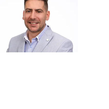
Üdvözöljük a Transagri Kft. honlapján!
Cégünk, a Transagri Kft., immár 2016 óta
működik és szolgálja ki partnereinket
ebben a folyton változó piaci
környezetben. Kezdetben kizárólag
fuvarszervezéssel foglalkoztunk, azonban
2019-től saját járműparkkal egészítettük
ki tevékenységünket. Fő profilunk az
Olaszország és Magyarország közötti
árufuvarozás, évente 150 ezer tonna árut
szállítunk a két ország között.