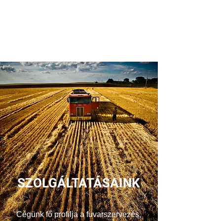
állunk rendelkezésére a szállítási
igényeivel kapcsolatban.
SZOLGÁLTATÁSAINK
Cégünk fő profilja a fuvarszervezés,