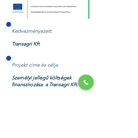
Kedvezményezett:
Transagri Kft
Projekt címe és célja:
Személyi jellegű költségek
finanszírozása a Transagri Kft.-nél
Visszatérítendő hitel összege
50 millió forint